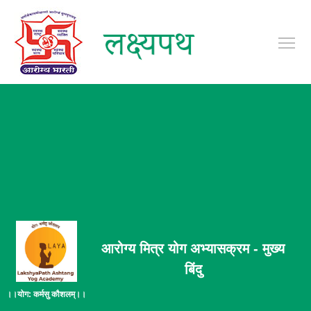
To
आरोग्य मित्र योग अभ्यासक्रम - मुख्य
बिंदु
।।योग: कर्मसु कौशलम्।।