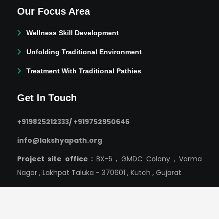
Our Focus Area
Wellness Skill Development
Unfolding Traditional Environment
Treatment With Traditional Pathies
Get In Touch
+919825212333
/
+919752950646
info@lakshyapath.org
Project site office :
BX-5 , GMDC Colony , Varma
Nagar , Lakhpat Taluka - 370601 , Kutch , Gujarat
Headquarter :
F-94/5, Tulsi Nagar, Bhopal – 462003,
M.P.